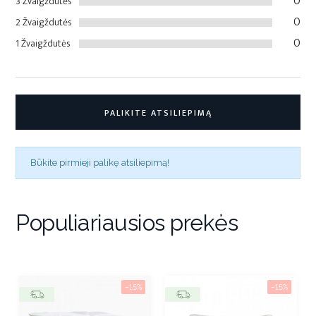
0
3 Žvaigždutės
0
2 Žvaigždutės
0
1 Žvaigždutės
PALIKITE ATSILIEPIMĄ
Būkite pirmieji palikę atsiliepimą!
Populiariausios prekės
−15%
−15%