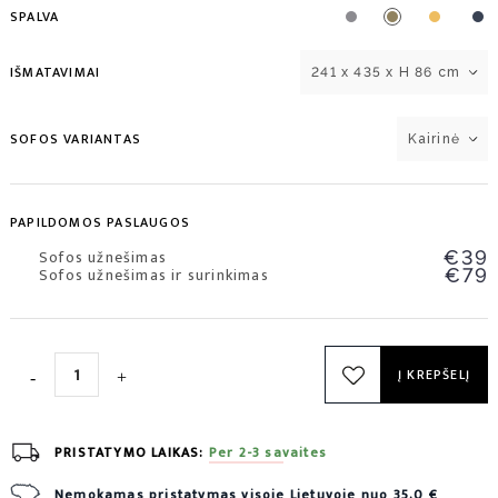
SPALVA
IŠMATAVIMAI
241 x 435 x H 86 cm
SOFOS VARIANTAS
Kairinė
PAPILDOMOS PASLAUGOS
Sofos užnešimas
€39
Sofos užnešimas ir surinkimas
€79
Į KREPŠELĮ
PRISTATYMO LAIKAS:
Per 2-3 savaites
Nemokamas pristatymas visoje Lietuvoje nuo 35,0 €