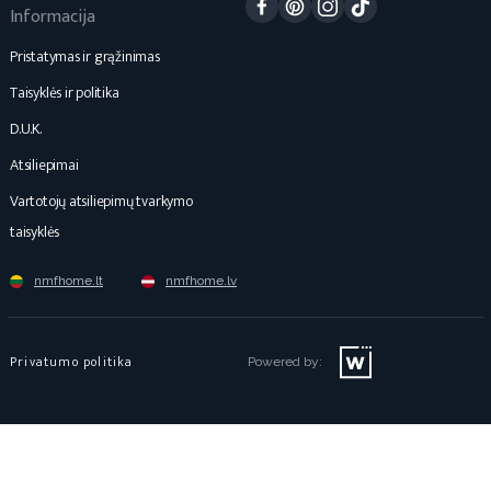
Informacija
Pristatymas ir grąžinimas
Taisyklės ir politika
D.U.K.
Atsiliepimai
Vartotojų atsiliepimų tvarkymo
taisyklės
nmfhome.lt
nmfhome.lv
Privatumo politika
Powered by: