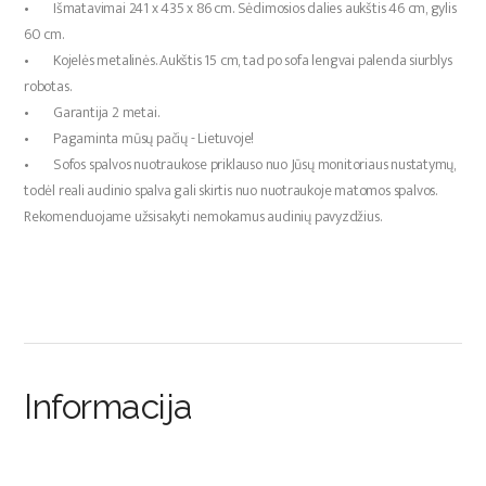
• Išmatavimai 241 x 435 x 86 cm. Sėdimosios dalies aukštis 46 cm, gylis
60 cm.
• Kojelės metalinės. Aukštis 15 cm, tad po sofa lengvai palenda siurblys
robotas.
• Garantija 2 metai.
• Pagaminta mūsų pačių - Lietuvoje!
• Sofos spalvos nuotraukose priklauso nuo Jūsų monitoriaus nustatymų,
todėl reali audinio spalva gali skirtis nuo nuotraukoje matomos spalvos.
Rekomenduojame užsisakyti nemokamus audinių pavyzdžius.
Informacija