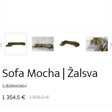
Sofa Mocha | Žalsva
0 atsiliepimai(ų)
1 354,5 €
1 505,0 €