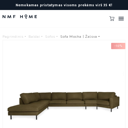
Nemokamas pristatymas visoms prekėms virš 35 €!

Pagrindinis
Baldai
Sofos
Sofa Mocha | Žalsva
−10%