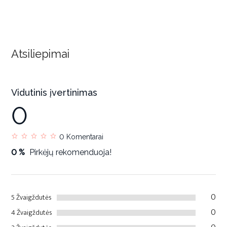
Atsiliepimai
Vidutinis įvertinimas
0
0
Komentarai
0 %
Pirkėjų rekomenduoja!
0
5 Žvaigždutės
0
4 Žvaigždutės