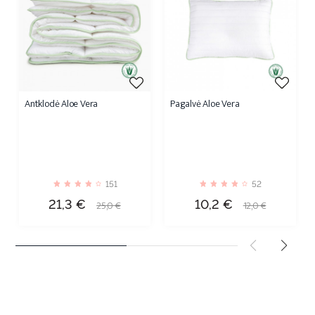
Antklodė Aloe Vera
Pagalvė Aloe Vera
151
52
Kaina
Bazinė
Kaina
Bazinė
21,3 €
10,2 €
25,0 €
12,0 €
kaina
kaina