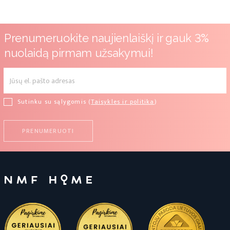
Prenumeruokite naujienlaiškį ir gauk 3%
nuolaidą pirmam užsakymui!
Sutinku su sąlygomis (
Taisykles ir politika
)