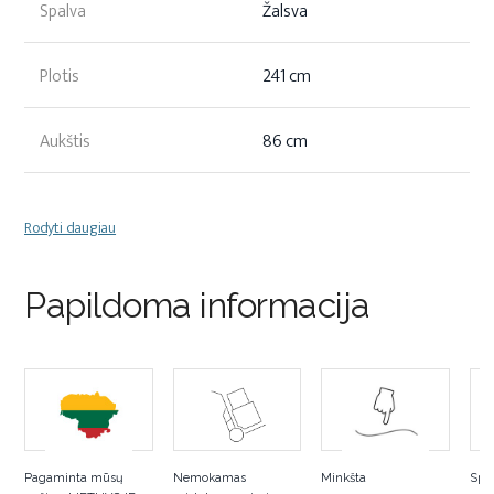
Spalva
Žalsva
Plotis
241 cm
Aukštis
86 cm
Rodyti daugiau
Papildoma informacija
Pagaminta mūsų
Nemokamas
Minkšta
Spa