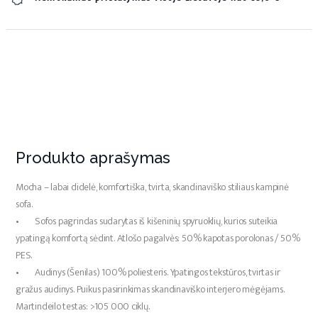
Produkto aprašymas
Mocha – labai didelė, komfortiška, tvirta, skandinaviško stiliaus kampinė
sofa.
• Sofos pagrindas sudarytas iš kišeninių spyruoklių, kurios suteikia
ypatingą komfortą sėdint. Atlošo pagalvės: 50% kapotas porolonas / 50%
PES.
• Audinys (Šenilas) 100% poliesteris. Ypatingos tekstūros, tvirtas ir
gražus audinys. Puikus pasirinkimas skandinaviško interjero mėgėjams.
Martindeilo testas: >105 000 ciklų.