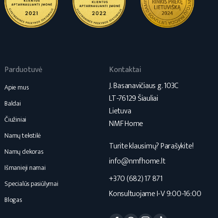
Parduotuvė
Kontaktai
J. Basanavičiaus g. 103C
Apie mus
LT-76129 Šiauliai
Baldai
Lietuva
Čiužiniai
NMF Home
Namų tekstilė
Turite klausimų? Parašykite!
Namų dekoras
info@nmfhome.lt
Išmanieji namai
+370 (682) 17 871
Specialūs pasiūlymai
Konsultuojame I-V 9:00-16:00
Blogas
Facebook
Pinterest
Instagram
TikTok