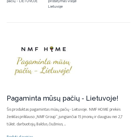
pačių - LIETUVOJE
pristatymas visoje
Lietuvoje
Pagaminta mūsų pačių - Lietuvoje!
Šis produktas pagamintas mūsų pačių - Lietuvoje. NMF HOME prekės
ženklas priklauso „NMF Group“, jungiančiai 15 įmonių ir daugiau nei 2,7
tūkst. darbuotojų. Baldus, čiužinius,
...
Rodyti daugiau