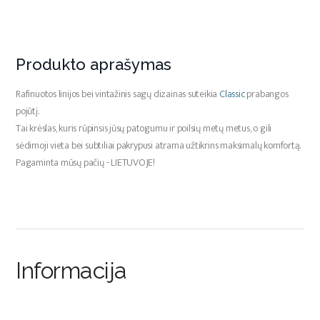
Produkto aprašymas
Rafinuotos linijos bei vintažinis sagų dizainas suteikia
Classic
prabangos
pojūtį.
Tai krėslas, kuris rūpinsis jūsų patogumu ir poilsių metų metus, o gili
sėdimoji vieta bei subtiliai pakrypusi atrama užtikrins maksimalų komfortą.
Pagaminta mūsų pačių - LIETUVOJE!
Informacija