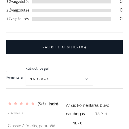
0
3 Žvaigždutės
0
2 Žvaigždutės
0
1 Žvaigždutės
PALIKITE ATSILIEPIMĄ
Rūšiuoti pagal:
1
Komentarai
(5/5)
Indrė
Ar šis komentaras buvo
2021-12-07
naudingas
TAIP •
1
NE •
0
Classic 2 fotelis, papuošė