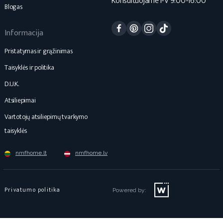
Konsultuojame I-V 9:00-16:00
Blogas
Facebook
Pinterest
Instagram
TikTok
Informacija
Pristatymas ir grąžinimas
Taisyklės ir politika
D.U.K.
Atsiliepimai
Vartotojų atsiliepimų tvarkymo
taisyklės
nmfhome.lt
nmfhome.lv
Privatumo politika
Powered by: