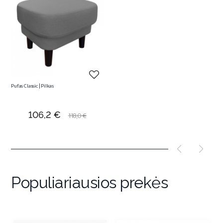
Pufas Classic | Pilkas
Kaina
Bazinė
106,2 €
118,0 €
kaina
Populiariausios prekės