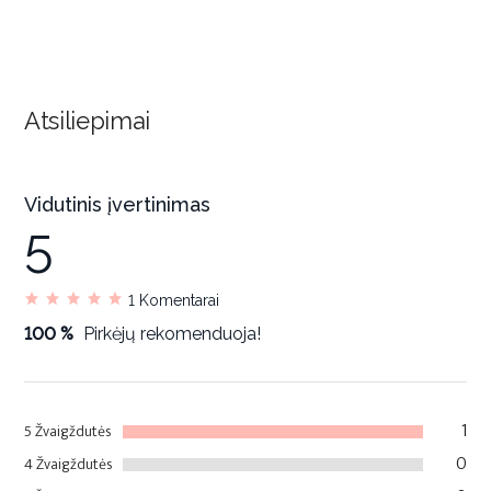
Atsiliepimai
Vidutinis įvertinimas
5
1
Komentarai
100 %
Pirkėjų rekomenduoja!
1
5 Žvaigždutės
0
4 Žvaigždutės