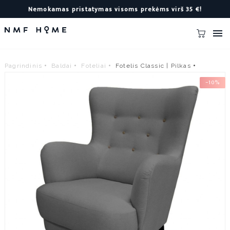
Nemokamas pristatymas visoms prekėms virš 35 €!

Pagrindinis
Baldai
Foteliai
Fotelis Classic | Pilkas
−10%