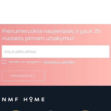
Prenumeruokite naujienlaiškį ir gauk 3%
nuolaidą pirmam užsakymui!
Sutinku su sąlygomis (
Taisykles ir politika
)