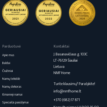
Parduotuvė
Kontaktai
J. Basanavičiaus g. 103C
Apie mus
LT-76129 Šiauliai
Baldai
Lietuva
Čiužiniai
NMF Home
Namų tekstilė
Turite klausimų? Parašykite!
Namų dekoras
info@nmfhome.lt
Išmanieji namai
+370 (682) 17 871
Specialūs pasiūlymai