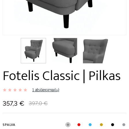
Fotelis Classic | Pilkas
1 atsiliepimai(ų)
357,3 €
397,0 €
SPALVA