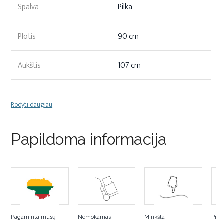
Spalva
Pilka
Plotis
90 cm
Aukštis
107 cm
Rodyti daugiau
Papildoma informacija
Pagaminta mūsų
Nemokamas
Minkšta
Pra