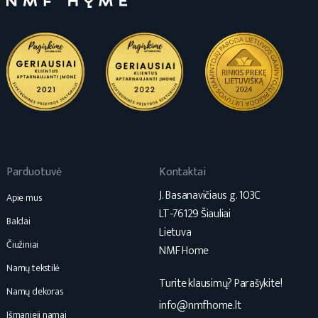
Parduotuvė
Kontaktai
J. Basanavičiaus g. 103C
Apie mus
LT-76129 Šiauliai
Baldai
Lietuva
Čiužiniai
NMF Home
Namų tekstilė
Turite klausimų? Parašykite!
Namų dekoras
info@nmfhome.lt
Išmanieji namai