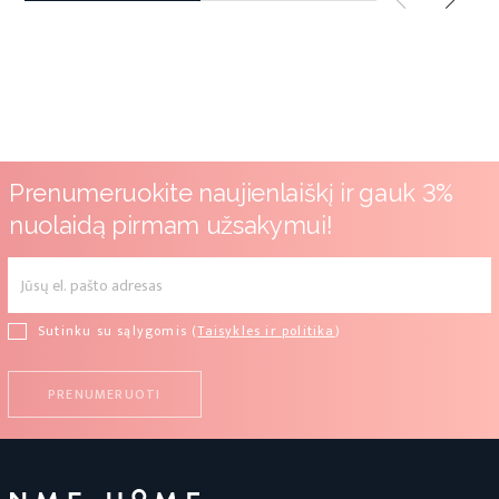
Prenumeruokite naujienlaiškį ir gauk 3%
nuolaidą pirmam užsakymui!
Sutinku su sąlygomis (
Taisykles ir politika
)