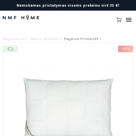
Nemokamas pristatymas visoms prekėms virš 35 €!

Pagrindinis
Namų tekstilė
Pagalvė Primaloft
−15%