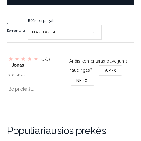
Rūšiuoti pagal:
1
Komentarai
(5/5)
Ar šis komentaras buvo jums
Jonas
naudingas?
TAIP •
0
2025-12-22
NE •
0
Be priekaištų.
Populiariausios prekės