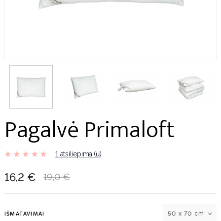
Pagalvė Primaloft
1 atsiliepimai(ų)
16,2 €
19,0 €
IŠMATAVIMAI
50 x 70 cm