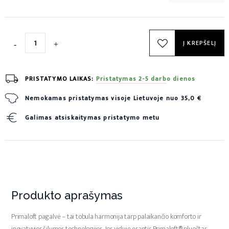
Į KREPŠELĮ
PRISTATYMO LAIKAS:
Pristatymas 2-5 darbo dienos
Nemokamas pristatymas visoje Lietuvoje nuo 35,0 €
Galimas atsiskaitymas pristatymo metu
Produkto aprašymas
Primaloft pagalvė – tai tobula harmonija tarp palaikančio komforto ir
inovatyvios šilumos technologijos. Jos viduje esantis Primaloft® pluoštas