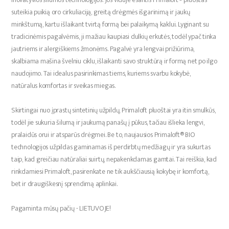
suteikia puikią oro cirkuliaciją, greitą drėgmės išgarinimą ir jaukų
minkštumą, kartu išlaikant tvirtą formą bei palaikymą kaklui. Lyginant su
tradicinėmis pagalvėmis, ji mažiau kaupiasi dulkių erkutės, todėl ypač tinka
jautriems ir alergiškiems žmonėms. Pagalvė yra lengvai prižiūrima,
skalbiama mašina švelniu ciklu, išlaikanti savo struktūrą ir formą net po ilgo
naudojimo. Tai idealus pasirinkimas tiems, kuriems svarbu kokybė,
natūralus komfortas ir sveikas miegas.
Skirtingai nuo įprastų sintetinių užpildų, Primaloft pluoštai yra itin smulkūs,
todėl jie sukuria šilumą ir jaukumą panašų į pūkus, tačiau išlieka lengvi,
pralaidūs orui ir atsparūs drėgmei. Be to, naujausios Primaloft® BIO
technologijos užpildas gaminamas iš perdirbtų medžiagų ir yra sukurtas
taip, kad greičiau natūraliai suirtų, nepakenkdamas gamtai. Tai reiškia, kad
rinkdamiesi Primaloft, pasirenkate ne tik aukščiausią kokybę ir komfortą,
bet ir draugiškesnį sprendimą aplinkai.
Pagaminta mūsų pačių - LIETUVOJE!