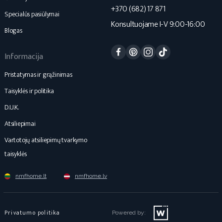
+370 (682) 17 871
Specialūs pasiūlymai
Konsultuojame I-V 9:00-16:00
Blogas
Facebook
Pinterest
Instagram
TikTok
Informacija
Pristatymas ir grąžinimas
Taisyklės ir politika
D.U.K.
Atsiliepimai
Vartotojų atsiliepimų tvarkymo
taisyklės
nmfhome.lt
nmfhome.lv
Privatumo politika
Powered by: