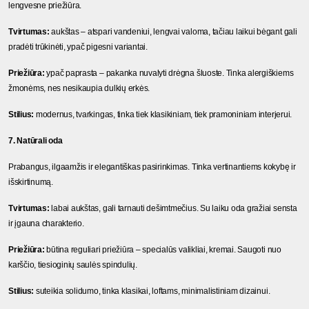
lengvesne priežiūra.
Tvirtumas:
 aukštas – atspari vandeniui, lengvai valoma, tačiau laikui bėgant gali 
pradėti trūkinėti, ypač pigesni variantai.
Priežiūra:
 ypač paprasta – pakanka nuvalyti drėgna šluoste. Tinka alergiškiems 
žmonėms, nes nesikaupia dulkių erkės.
Stilius:
 modernus, tvarkingas, tinka tiek klasikiniam, tiek pramoniniam interjerui.
7. Natūrali oda
Prabangus, ilgaamžis ir elegantiškas pasirinkimas. Tinka vertinantiems kokybę ir 
išskirtinumą.
Tvirtumas:
 labai aukštas, gali tarnauti dešimtmečius. Su laiku oda gražiai sensta 
ir įgauna charakterio.
Priežiūra:
 būtina reguliari priežiūra – specialūs valikliai, kremai. Saugoti nuo 
karščio, tiesioginių saulės spindulių.
Stilius:
 suteikia solidumo, tinka klasikai, loftams, minimalistiniam dizainui.