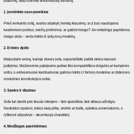
patarimų, kaip išsirinkti tinkamiausią variantą.
1. Įvertinkite savo poreikius
Prieš renkantis sofą, svarbu atsakyti į keletą klausimų: ar ji bus naudojama 
kasdieniam poilsiui, svečių priėmimui, ar galbūt miegui? Jei reikalinga papildoma 
miego vieta – verta rinktis iš sofų-lovų modelių.
2. Erdvės dydis
Matuodami erdvę, kurioje stovės sofa, nepamirškite palikti vietos laisvam 
judėjimui. Mažesnėms patalpoms puikiai tiks kompaktiškos dvigulės ar kampinės 
sofos, o erdvesniuose kambariuose galima rinktis U formos modelius ar didesnes 
modulinės konstrukcijos sofas.
3. Spalva ir dizainas
Sofa turi derėti prie likusio interjero – tiek spalviškai, tiek stiliaus atžvilgiu. 
Neutralios spalvos, tokios kaip pilka, smėlio ar balta, suteikia universalumo, o 
ryškesni atspalviai – akcentuoja charakterį.
4. Medžiagos pasirinkimas