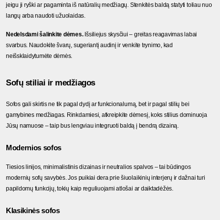
jeigu ji ryški ar pagaminta iš natūralių medžiagų. Stenkitės baldą statyti toliau nuo 
langų arba naudoti užuolaidas.
Nedelsdami šalinkite dėmes. 
Išsiliejus skysčiui – greitas reagavimas labai 
svarbus. Naudokite švarų, sugeriantį audinį ir venkite trynimo, kad 
neišsklaidytumėte dėmės.
Sofų stiliai ir medžiagos
Sofos gali skirtis ne tik pagal dydį ar funkcionalumą, bet ir pagal stilių bei 
gamybines medžiagas. Rinkdamiesi, atkreipkite dėmesį, koks stilius dominuoja 
Jūsų namuose – taip bus lengviau integruoti baldą į bendrą dizainą.
Modernios sofos
Tiesios linijos, minimalistinis dizainas ir neutralios spalvos – tai būdingos 
modernių sofų savybės. Jos puikiai dera prie šiuolaikinių interjerų ir dažnai turi 
papildomų funkcijų, tokių kaip reguliuojami atlošai ar daiktadėžės.
Klasikinės sofos