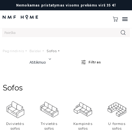
Nemokamas pristatymas visoms prekėms virš 35 €!

Pagrindinis
Baldai
Sofos
Atitikmuo
Filtras
Sofos
Dvivietės
Trivietės
Kampinės
U formos
sofos
sofos
sofos
sofos