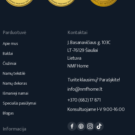
Parduotuvė
Kontaktai
J. Basanavičiaus g. 103C
Apie mus
LT-76129 Šiauliai
Baldai
Lietuva
Čiužiniai
NMF Home
Namų tekstilė
Turite klausimų? Parašykite!
Namų dekoras
info@nmfhome.lt
Išmanieji namai
+370 (682) 17 871
Specialūs pasiūlymai
Konsultuojame I-V 9:00-16:00
Blogas
Facebook
Pinterest
Instagram
TikTok
Informacija