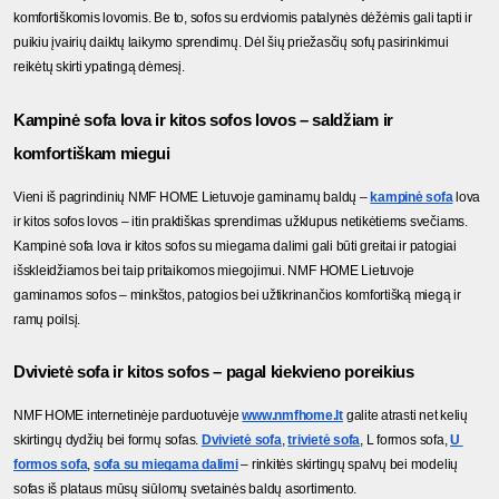
komfortiškomis lovomis. Be to, sofos su erdviomis patalynės dėžėmis gali tapti ir 
puikiu įvairių daiktų laikymo sprendimų. Dėl šių priežasčių sofų pasirinkimui 
reikėtų skirti ypatingą dėmesį.
Kampinė sofa lova ir kitos sofos lovos – saldžiam ir 
komfortiškam miegui
Vieni iš pagrindinių NMF HOME Lietuvoje gaminamų baldų – 
kampinė sofa
 lova 
ir kitos sofos lovos – itin praktiškas sprendimas užklupus netikėtiems svečiams. 
Kampinė sofa lova ir kitos sofos su miegama dalimi gali būti greitai ir patogiai 
išskleidžiamos bei taip pritaikomos miegojimui. NMF HOME Lietuvoje 
gaminamos sofos – minkštos, patogios bei užtikrinančios komfortišką miegą ir 
ramų poilsį.
Dvivietė sofa ir kitos sofos – pagal kiekvieno poreikius
NMF HOME internetinėje parduotuvėje 
www.nmfhome.lt
 galite atrasti net kelių 
skirtingų dydžių bei formų sofas. 
Dvivietė sofa
, 
trivietė sofa
, L formos sofa, 
U 
formos sofa
, 
sofa su miegama dalimi
 – rinkitės skirtingų spalvų bei modelių 
sofas iš plataus mūsų siūlomų svetainės baldų asortimento.