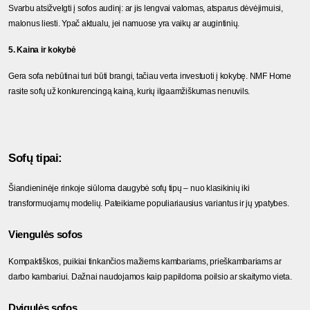
Svarbu atsižvelgti į sofos audinį: ar jis lengvai valomas, atsparus dėvėjimuisi, 
malonus liesti. Ypač aktualu, jei namuose yra vaikų ar augintinių.
5. Kaina ir kokybė
Gera sofa nebūtinai turi būti brangi, tačiau verta investuoti į kokybę. NMF Home 
rasite sofų už konkurencingą kainą, kurių ilgaamžiškumas nenuvils.
Sofų tipai:
Šiandieninėje rinkoje siūloma daugybė sofų tipų – nuo klasikinių iki 
transformuojamų modelių. Pateikiame populiariausius variantus ir jų ypatybes.
Viengulės sofos
Kompaktiškos, puikiai tinkančios mažiems kambariams, prieškambariams ar 
darbo kambariui. Dažnai naudojamos kaip papildoma poilsio ar skaitymo vieta.
Dvigulės sofos