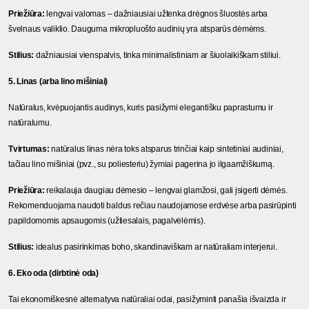
Priežiūra:
 lengvai valomas – dažniausiai užtenka drėgnos šluostės arba 
švelnaus valiklio. Dauguma mikropluošto audinių yra atsparūs dėmėms.
Stilius:
 dažniausiai vienspalvis, tinka minimalistiniam ar šiuolaikiškam stiliui.
5. Linas (arba lino mišiniai)
Natūralus, kvėpuojantis audinys, kuris pasižymi elegantišku paprastumu ir 
natūralumu.
Tvirtumas:
 natūralus linas nėra toks atsparus trinčiai kaip sintetiniai audiniai, 
tačiau lino mišiniai (pvz., su poliesteriu) žymiai pagerina jo ilgaamžiškumą.
Priežiūra:
 reikalauja daugiau dėmesio – lengvai glamžosi, gali įsigerti dėmės. 
Rekomenduojama naudoti baldus rečiau naudojamose erdvėse arba pasirūpinti 
papildomomis apsaugomis (užtiesalais, pagalvėlėmis).
Stilius:
 idealus pasirinkimas boho, skandinaviškam ar natūraliam interjerui.
6. Eko oda (dirbtinė oda)
Tai ekonomiškesnė alternatyva natūraliai odai, pasižyminti panašia išvaizda ir 