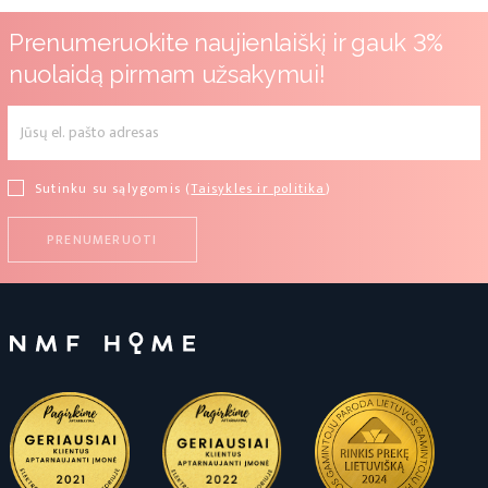
Prenumeruokite naujienlaiškį ir gauk 3%
nuolaidą pirmam užsakymui!
Sutinku su sąlygomis (
Taisykles ir politika
)