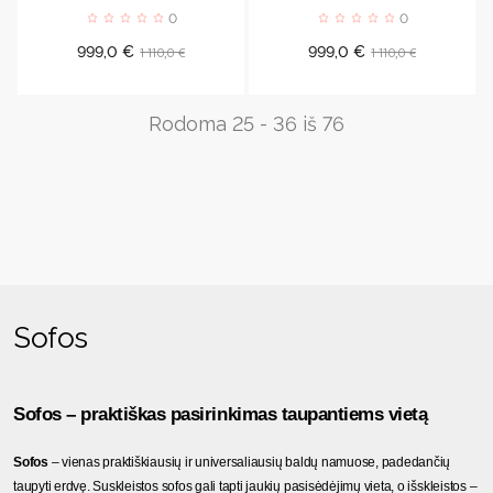
0
0
Kaina
Bazinė
Kaina
Bazinė
1 110,0 €
1 110,0 €
999,0 €
999,0 €
kaina
kaina
Rodoma 25 - 36 iš 76
Sofos
Sofos – praktiškas pasirinkimas taupantiems vietą
Sofos
 – vienas praktiškiausių ir universaliausių baldų namuose, padedančių 
taupyti erdvę. Suskleistos sofos gali tapti jaukių pasisėdėjimų vieta, o išskleistos – 