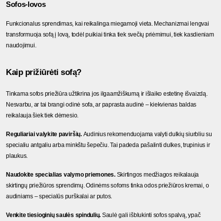
Sofos-lovos
Funkcionalus sprendimas, kai reikalinga miegamoji vieta. Mechanizmai lengvai 
transformuoja sofą į lovą, todėl puikiai tinka tiek svečių priėmimui, tiek kasdieniam 
naudojimui.
Kaip prižiūrėti sofą?
Tinkama sofos priežiūra užtikrina jos ilgaamžiškumą ir išlaiko estetinę išvaizdą. 
Nesvarbu, ar tai brangi odinė sofa, ar paprasta audinė – kiekvienas baldas 
reikalauja šiek tiek dėmesio.
Reguliariai valykite paviršių. 
Audinius rekomenduojama valyti dulkių siurbliu su 
specialiu antgaliu arba minkštu šepečiu. Tai padeda pašalinti dulkes, trupinius ir 
plaukus.
Naudokite specialias valymo priemones. 
Skirtingos medžiagos reikalauja 
skirtingų priežiūros sprendimų. Odinėms sofoms tinka odos priežiūros kremai, o 
audiniams – specialūs purškalai ar putos.
Venkite tiesioginių saulės spindulių. 
Saulė gali išblukinti sofos spalvą, ypač 