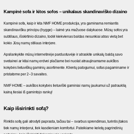
Kampinė sofa ir kitos sofos – unikalaus skandinaviško dizaino
Kampinė sofa, kaip ir kita NMF HOME produkcija, yra gaminama remiantis 
skandinavišku principu (hygge) – laimė yra mažuose dalykuose. Mūsų sofos yra 
subtilaus, išskirtinio dizaino, todėl kiekvienas baldas nesunkiai atras vietą bet 
kokio Jūsų namų stiliaus interjere.
Apsilankykite mūsų internetinėje parduotuvėje ir atraskite unikalų baldą savo 
svetainei ar kitai namų erdvei plačiame bei nuolat atnaujinamame aukštos 
kokybės lietuviškų gaminių asortimente. Klientų patogumui, sofas pagaminame ir 
pristatome per 2–3 savaites.
NMF HOME – aukštos kokybės lietuviški gaminiai namų jaukumui už patrauklią 
kainą tiesiai iš gamintojo rankų!
Kaip išsirinkti sofą?
Rinktis sofą gali atrodyti paprasta, tačiau tai – svarbus sprendimas, turintis įtakos 
tiek namų interjerui, tiek kasdieniam komfortui. Pateikiame keletą pagrindinių 