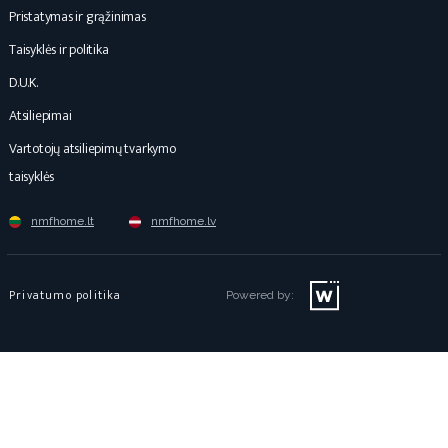
Pristatymas ir grąžinimas
Taisyklės ir politika
D.U.K.
Atsiliepimai
Vartotojų atsiliepimų tvarkymo
taisyklės
nmfhome.lt
nmfhome.lv
Privatumo politika
Powered by: