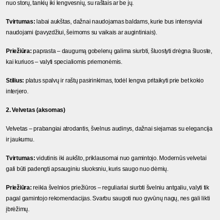
nuo storų, tankių iki lengvesnių, su raštais ar be jų.
Tvirtumas:
 labai aukštas, dažnai naudojamas baldams, kurie bus intensyviai 
naudojami (pavyzdžiui, šeimoms su vaikais ar augintiniais).
Priežiūra:
 paprasta – daugumą gobelenų galima siurbti, šluostyti drėgna šluoste, 
kai kuriuos – valyti specialiomis priemonėmis.
Stilius:
 platus spalvų ir raštų pasirinkimas, todėl lengva pritaikyti prie bet kokio 
interjero.
2. Velvetas (aksomas)
Velvetas – prabangiai atrodantis, švelnus audinys, dažnai siejamas su elegancija 
ir jaukumu.
Tvirtumas:
 vidutinis iki aukšto, priklausomai nuo gamintojo. Modernūs velvetai 
gali būti padengti apsauginiu sluoksniu, kuris saugo nuo dėmių.
Priežiūra:
 reikia švelnios priežiūros – reguliariai siurbti švelniu antgaliu, valyti tik 
pagal gamintojo rekomendacijas. Svarbu saugoti nuo gyvūnų nagų, nes gali likti 
įbrėžimų.