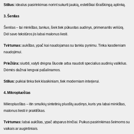
Stilius:
 idealus pasirinkimas norint sukurti jaukią, estetiškai išraiškingą aplinką.
3. Šenilas
Šenilas – tai minkštas, tankus, šiek tiek pūkuotas audinys, primenantis veliūrą. 
Dėl savo tekstūros jis labai malonus liesti.
Tvirtumas:
 aukštas, ypač kai naudojamas su tankiu pynimu. Tinka kasdieniam 
naudojimui.
Priežiūra:
 siurbti, valyti drėgna šluoste arba naudoti specialius audinių valiklius. 
Dėmės dažnai lengvai pašalinamos.
Stilius:
 puikiai tinka tiek klasikiniam, tiek moderniam interjerui.
4. Mikropluoštas
Mikropluoštas – itin smulkių sintetinių pluoštų audinys, kuris yra labai minkštas, 
malonus liesti ir praktiškas.
Tvirtumas:
 labai aukštas, ypač atsparus trinčiai. Puikus pasirinkimas šeimoms su 
vaikais ar augintiniais.