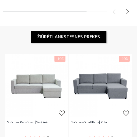
ŽIŪRĖTI ANKSTESNES PREKES
−10%
−10%
Sofa Lova Paris Small | Smėlinė
Sofa Lova Small Paris | Pilka