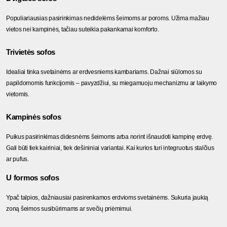
Populiariausias pasirinkimas nedidelėms šeimoms ar poroms. Užima mažiau 
vietos nei kampinės, tačiau suteikia pakankamai komforto.
Trivietės sofos
Idealiai tinka svetainėms ar erdvesniems kambariams. Dažnai siūlomos su 
papildomomis funkcijomis – pavyzdžiui, su miegamuoju mechanizmu ar laikymo 
vietomis.
Kampinės sofos
Puikus pasirinkimas didesnėms šeimoms arba norint išnaudoti kampinę erdvę. 
Gali būti tiek kairiniai, tiek dešininiai variantai. Kai kurios turi integruotus stalčius 
ar pufus.
U formos sofos
Ypač talpios, dažniausiai pasirenkamos erdvioms svetainėms. Sukuria jaukią 
zoną šeimos susibūrimams ar svečių priėmimui.