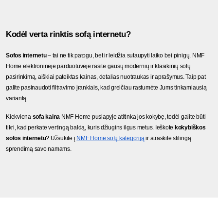
Kodėl verta rinktis sofą internetu?
Sofos internetu 
– tai ne tik patogu, bet ir leidžia sutaupyti laiko bei pinigų. NMF 
Home elektroninėje parduotuvėje rasite gausų modernių ir klasikinių sofų 
pasirinkimą, aiškiai pateiktas kainas, detalias nuotraukas ir aprašymus. Taip pat 
galite pasinaudoti filtravimo įrankiais, kad greičiau rastumėte Jums tinkamiausią 
variantą.
Kiekviena 
sofa kaina
 NMF Home puslapyje atitinka jos kokybę, todėl galite būti 
tikri, kad perkate vertingą baldą, kuris džiugins ilgus metus. Ieškote 
kokybiškos 
sofos internetu
? Užsukite į
NMF Home sofų kategoriją
 ir atraskite stilingą 
sprendimą savo namams.