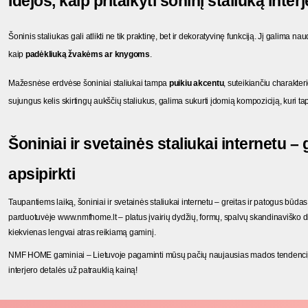
Idėjos, kaip pritaikyti šoninį staliuką inter
Šoninis staliukas gali atlikti ne tik praktinę, bet ir dekoratyvinę funkciją. Jį galima nau
kaip 
padėkliuką žvakėms ar knygoms
.
Mažesnėse erdvėse šoniniai staliukai tampa 
puikiu akcentu
, suteikiančiu charakter
sujungus kelis skirtingų aukščių staliukus, galima sukurti įdomią kompoziciją, kuri t
Šoniniai ir svetainės staliukai internetu – 
apsipirkti
Taupantiems laiką, šoniniai ir svetainės staliukai internetu – greitas ir patogus būd
parduotuvėje www.nmfhome.lt – platus įvairių dydžių, formų, spalvų skandinaviško diz
kiekvienas lengvai atras reikiamą gaminį.
NMF HOME gaminiai – Lietuvoje pagaminti mūsų pačių naujausias mados tendencijas
interjero detalės už patrauklią kainą!