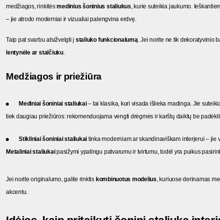
medžiagos, rinkitės 
medinius šoninius staliukus
, kurie suteikia jaukumo. Ieškantiem
– jie atrodo moderniai ir vizualiai palengvina erdvę.
Taip pat svarbu atsižvelgti į 
staliuko funkcionalumą
lentynėle ar stalčiuku
.
Medžiagos ir priežiūra
Mediniai šoniniai staliukai
 – tai klasika, kuri visada išlieka madinga. Jie sutei
tiek daugiau priežiūros: rekomenduojama vengti drėgmės ir karštų daiktų be padėkl
Stikliniai šoniniai staliukai
Metaliniai staliukai
 pasižymi ypatingu patvarumu ir tvirtumu, todėl yra puikus pasirin
Jei norite originalumo, galite rinktis 
kombinuotus modelius
, kuriuose derinamas medi
akcentu.