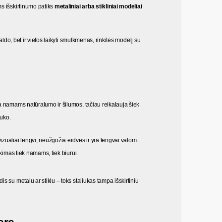
s išskirtinumo patiks 
metaliniai arba stikliniai modeliai
. Jei norite ne tik dekoratyvinio baldo, bet ir vietos laikyti smulkmenas, rinkitės modelį su 
kia namams natūralumo ir šilumos, tačiau reikalauja šiek 
iuko.
 tinka moderniam ar skandinaviškam interjerui – jie vizualiai lengvi, neužgožia erdvės ir yra lengvai valomi. 
kimas tiek namams, tiek biurui.
s su metalu ar stiklu – toks staliukas tampa išskirtiniu 