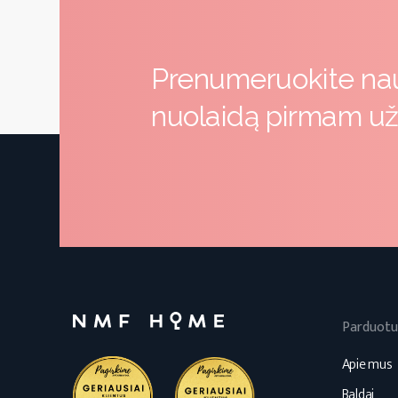
Prenumeruokite nauj
nuolaidą pirmam u
Parduotu
Apie mus
Baldai