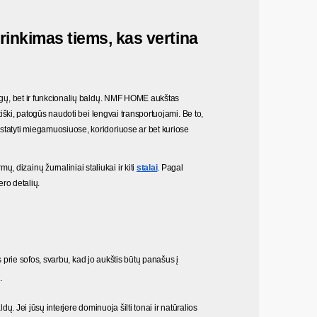
irinkimas tiems, kas vertina 
ngų, bet ir funkcionalių baldų. NMF HOME aukštas 
tiški, patogūs naudoti bei lengvai transportuojami. Be to, 
statyti miegamuosiuose, koridoriuose ar bet kuriose 
dizainų žurnaliniai staliukai ir kiti 
stalai
. Pagal 
jero detalių.
vės prie sofos, svarbu, kad jo aukštis būtų panašus į 
.
aldų. Jei jūsų interjere dominuoja šilti tonai ir natūralios 