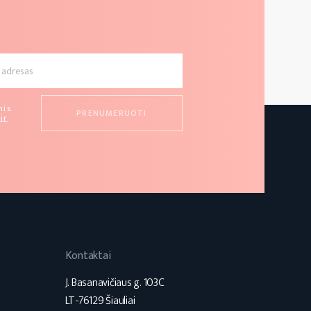
mis
ir
Kontaktai
J. Basanavičiaus g. 103C
LT-76129 Šiauliai