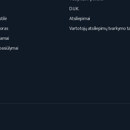
D.U.K.
tilė
Atsiliepimai
oras
Vartotojų atsiliepimų tvarkymo ta
namai
pasiūlymai