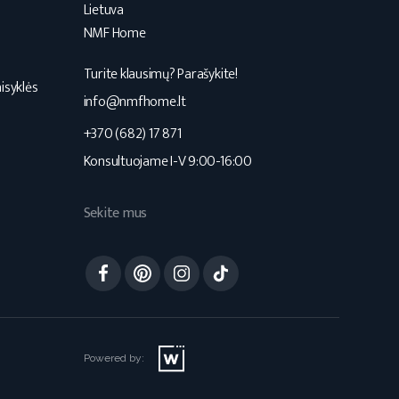
Lietuva
NMF Home
Turite klausimų? Parašykite!
isyklės
info@nmfhome.lt
+370 (682) 17 871
Konsultuojame I-V 9:00-16:00
Sekite mus
Facebook
Pinterest
Instagram
TikTok
Powered by: