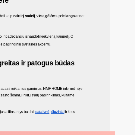
jere
doti kaip 
naktinį stalelį
, 
vietą gėlėms prie lango
 ar net 
io ir padedančiu išnaudoti kiekvieną kampelį. O 
aps pagrindiniu svetainės akcentu.
greitas ir patogus būdas 
as atrasti reikiamus gaminius. NMF HOME internetinėje 
aino šoninių ir kitų stalų pasirinkimas, kuriame 
 atitinkantys baldai, 
patalynė
, 
čiužiniai
 ir kitos 