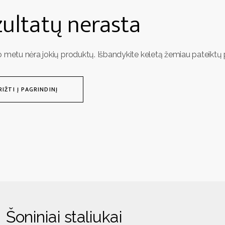
ultatų nerasta
o metu nėra jokių produktų. Išbandykite keletą žemiau pateiktų p
RIŽTI Į PAGRINDINĮ
Šoniniai staliukai