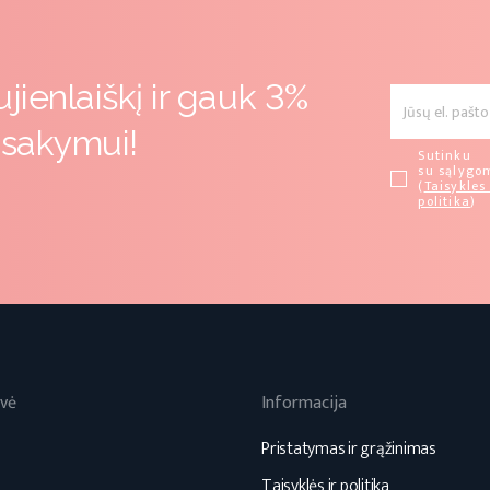
ienlaiškį ir gauk 3%
žsakymui!
Sutinku
su sąlygo
(
Taisykles 
politika
)
vė
Informacija
Pristatymas ir grąžinimas
Taisyklės ir politika