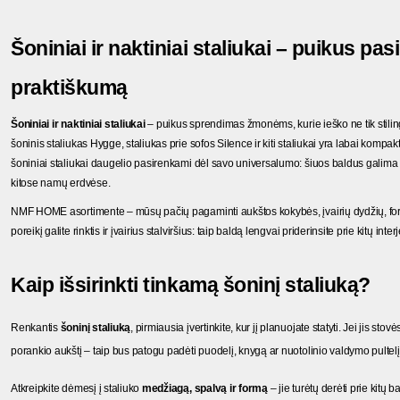
Šoniniai ir naktiniai staliukai – puikus pas
praktiškumą
Šoniniai ir naktiniai staliukai
 – puikus sprendimas žmonėms, kurie ieško ne tik stili
šoninis staliukas Hygge, staliukas prie sofos Silence ir kiti staliukai yra labai kompak
šoniniai staliukai daugelio pasirenkami dėl savo universalumo: šiuos baldus galima 
kitose namų erdvėse.
NMF HOME asortimente – mūsų pačių pagaminti aukštos kokybės, įvairių dydžių, formų, 
poreikį galite rinktis ir įvairius stalviršius: taip baldą lengvai priderinsite prie kitų inter
Kaip išsirinkti tinkamą šoninį staliuką?
Renkantis
 šoninį staliuką
, pirmiausia įvertinkite, kur jį planuojate statyti. Jei jis sto
porankio aukštį – taip bus patogu padėti puodelį, knygą ar nuotolinio valdymo pultelį
Atkreipkite dėmesį į staliuko 
medžiagą, spalvą ir formą
 – jie turėtų derėti prie kitų b