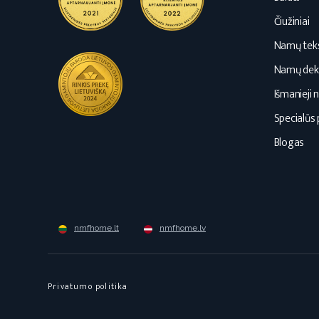
Čiužiniai
Namų teks
Namų dek
Išmanieji 
Specialūs 
Blogas
nmfhome.lt
nmfhome.lv
Privatumo politika