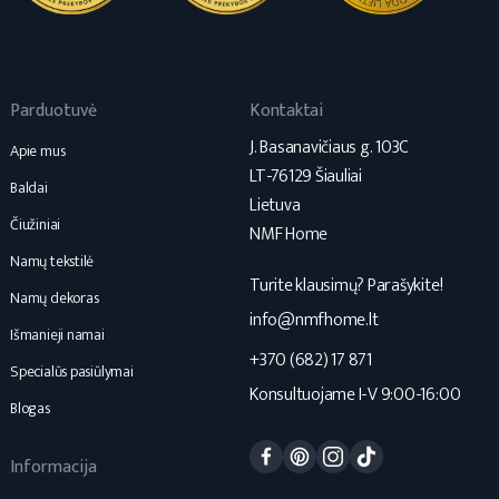
Parduotuvė
Kontaktai
J. Basanavičiaus g. 103C
Apie mus
LT-76129 Šiauliai
Baldai
Lietuva
Čiužiniai
NMF Home
Namų tekstilė
Turite klausimų? Parašykite!
Namų dekoras
info@nmfhome.lt
Išmanieji namai
+370 (682) 17 871
Specialūs pasiūlymai
Konsultuojame I-V 9:00-16:00
Blogas
Facebook
Pinterest
Instagram
TikTok
Informacija