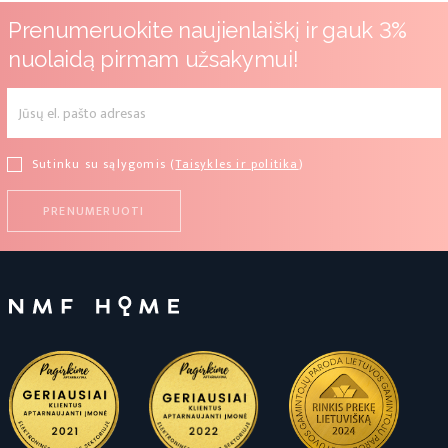
Prenumeruokite naujienlaiškį ir gauk 3%
nuolaidą pirmam užsakymui!
Sutinku su sąlygomis (
Taisykles ir politika
)