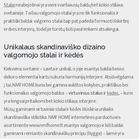
Stalai
neabejotinai yra vieni svarbiausių baldų bet kokio stiliaus
svetainėje. Tačiau valgomojo stalai yra ne tik funkcionalūs ir
praktiški baldai: valgomo stalai taip pat padeda formuoti išskirtinį
erdvės interjerą, todėl jie turėtų būti pasirenkami atsakingai.
Unikalaus skandinaviško dizaino
valgomojo stalai ir kėdės
Kiekviena svetainė – savita ir unikali, o joje esantys baldai beivisi
dekoro elementai kartu sukuria harmoniją interjere. Atsižvelgdama
į tai, NMF HOME kuria bei gamina aukštos kokybės, praktiškus bei
funkcionalius valgomojo baldus –
virtuvinius stalus
ir
kėdes
, – kurie
yra lengvai pritaikomi bet kokio stiliaus interjere.
Mūsų gaminami virtuviniai stalai ir kėdės išsiskiria unikalia
skandinaviška stilistika. NMF HOME internetinės parduotuvės
asortimente www.nmfhome.lt esantys valgomojo ir kiti baldai
gaminami remiantis skandinavišku principu (hygge) – laimė yra