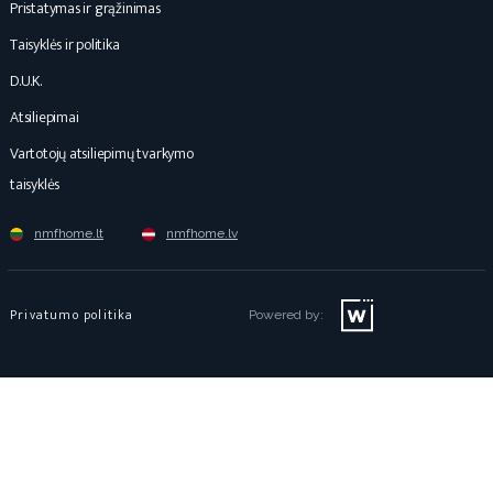
Pristatymas ir grąžinimas
Taisyklės ir politika
D.U.K.
Atsiliepimai
Vartotojų atsiliepimų tvarkymo
taisyklės
nmfhome.lt
nmfhome.lv
Privatumo politika
Powered by: