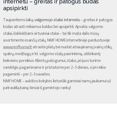
internetu – greitas ir patogus būdas
apsipirkti
Taupantiems laiką,
valgomojo stalai internetu
– greitas ir patogus
būdas atrasti reikiamus baldus bei apsipirkti. Apvalūs valgomo
stalai, išskleidžiami virtuviniai stalai – tai tik maža dalis mūsų
asortimente esančių stalų. NMF HOME internetinėje parduotuvėje
www.nmfhome.lt
atrasite platų bei nuolat atnaujinamą įvairių stilių,
spalvų, medžiagų ir kt. valgomo stalų pasirinkimą, atitinkantį
kiekvieno poreikius. Klientų patogumui, stalus, jei juos turime
sandėlyje, pagaminame ir pristatome per 2–5 dienas, o jei reikia
pagaminti – per 2–3 savaites.
NMF HOME – aukštos kokybės lietuviški gaminiai namų jaukumui už
patrauklią kainą tiesiai iš gamintojo rankų!