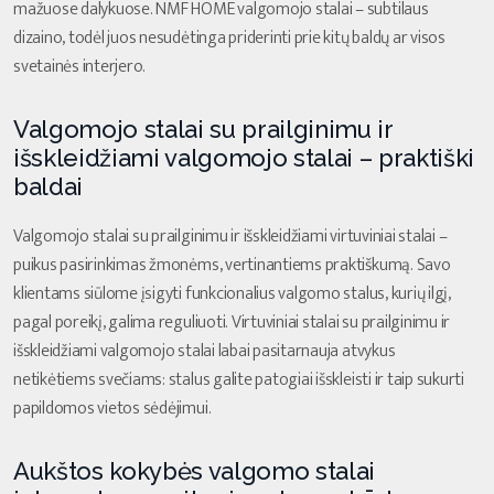
mažuose dalykuose. NMF HOME valgomojo stalai – subtilaus
dizaino, todėl juos nesudėtinga priderinti prie kitų baldų ar visos
svetainės interjero.
Valgomojo stalai su prailginimu ir
išskleidžiami valgomojo stalai – praktiški
baldai
Valgomojo stalai su prailginimu ir išskleidžiami virtuviniai stalai –
puikus pasirinkimas žmonėms, vertinantiems praktiškumą. Savo
klientams siūlome įsigyti funkcionalius valgomo stalus, kurių ilgį,
pagal poreikį, galima reguliuoti. Virtuviniai stalai su prailginimu ir
išskleidžiami valgomojo stalai labai pasitarnauja atvykus
netikėtiems svečiams: stalus galite patogiai išskleisti ir taip sukurti
papildomos vietos sėdėjimui.
Aukštos kokybės valgomo stalai