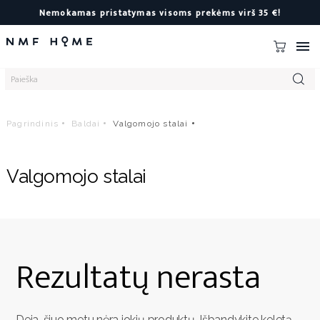
Nemokamas pristatymas visoms prekėms virš 35 €!

Pagrindinis
Baldai
Valgomojo stalai
Valgomojo stalai
Rezultatų nerasta
Deja, šiuo metu nėra jokių produktų. Išbandykite keletą